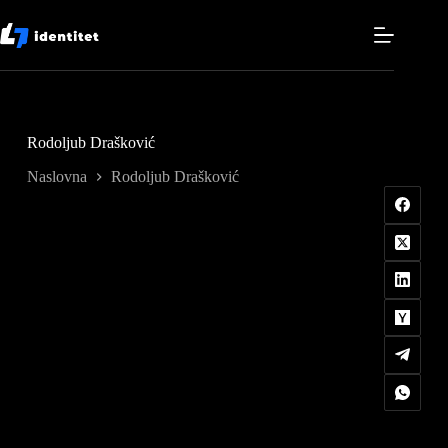
Skip
to
content
Rodoljub Drašković
Naslovna
Rodoljub Drašković