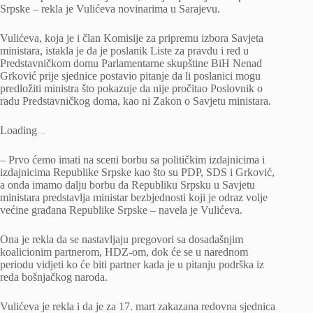
Srpske – rekla je Vulićeva novinarima u Sarajevu.
Vulićeva, koja je i član Komisije za pripremu izbora Savjeta
ministara, istakla je da je poslanik Liste za pravdu i red u
Predstavničkom domu Parlamentarne skupštine BiH Nenad
Grković prije sjednice postavio pitanje da li poslanici mogu
predložiti ministra što pokazuje da nije pročitao Poslovnik o
radu Predstavničkog doma, kao ni Zakon o Savjetu ministara.
Loading
.
.
.
– Prvo ćemo imati na sceni borbu sa političkim izdajnicima i
izdajnicima Republike Srpske kao što su PDP, SDS i Grković,
a onda imamo dalju borbu da Republiku Srpsku u Savjetu
ministara predstavlja ministar bezbjednosti koji je odraz volje
većine građana Republike Srpske – navela je Vulićeva.
Ona je rekla da se nastavljaju pregovori sa dosadašnjim
koalicionim partnerom, HDZ-om, dok će se u narednom
periodu vidjeti ko će biti partner kada je u pitanju podrška iz
reda bošnjačkog naroda.
Vulićeva je rekla i da je za 17. mart zakazana redovna sjednica