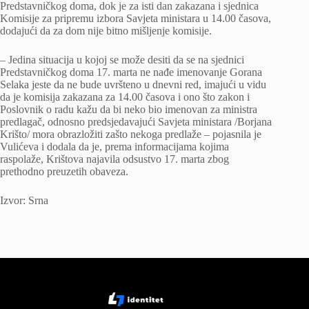
Predstavničkog doma, dok je za isti dan zakazana i sjednica
Komisije za pripremu izbora Savjeta ministara u 14.00 časova,
dodajući da za dom nije bitno mišljenje komisije.
– Јedina situacija u kojoj se može desiti da se na sjednici
Predstavničkog doma 17. marta ne nađe imenovanje Gorana
Selaka jeste da ne bude uvršteno u dnevni red, imajući u vidu
da je komisija zakazana za 14.00 časova i ono što zakon i
Poslovnik o radu kažu da bi neko bio imenovan za ministra
predlagač, odnosno predsjedavajući Savjeta ministara /Borjana
Krišto/ mora obrazložiti zašto nekoga predlaže – pojasnila je
Vulićeva i dodala da je, prema informacijama kojima
raspolaže, Krištova najavila odsustvo 17. marta zbog
prethodno preuzetih obaveza.
Izvor: Srna