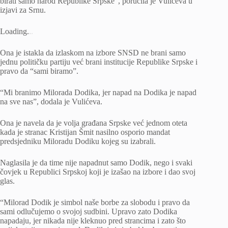
birati samo narod Republike Srpske”, poručila je Vulićeva u
izjavi za Srnu.
Loading
.
.
.
Ona je istakla da izlaskom na izbore SNSD ne brani samo
jednu političku partiju već brani institucije Republike Srpske i
pravo da “sami biramo”.
“Mi branimo Milorada Dodika, jer napad na Dodika je napad
na sve nas”, dodala je Vulićeva.
Ona je navela da je volja građana Srpske već jednom oteta
kada je stranac Kristijan Šmit nasilno osporio mandat
predsjedniku Miloradu Dodiku kojeg su izabrali.
Naglasila je da time nije napadnut samo Dodik, nego i svaki
čovjek u Republici Srpskoj koji je izašao na izbore i dao svoj
glas.
“Milorad Dodik je simbol naše borbe za slobodu i pravo da
sami odlučujemo o svojoj sudbini. Upravo zato Dodika
napadaju, jer nikada nije kleknuo pred strancima i zato što