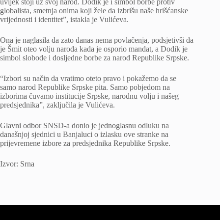
uvijek stoji uz svoj narod. Dodik je i simbol borbe protiv
globalista, smetnja onima koji žele da izbrišu naše hrišćanske
vrijednosti i identitet”, istakla je Vulićeva.
Ona je naglasila da zato danas nema povlačenja, podsjetivši da
je Šmit oteo volju naroda kada je osporio mandat, a Dodik je
simbol slobode i dosljedne borbe za narod Republike Srpske.
“Izbori su način da vratimo oteto pravo i pokažemo da se
samo narod Republike Srpske pita. Samo pobjedom na
izborima čuvamo institucije Srpske, narodnu volju i našeg
predsjednika”, zaključila je Vulićeva.
Glavni odbor SNSD-a donio je jednoglasnu odluku na
današnjoj sjednici u Banjaluci o izlasku ove stranke na
prijevremene izbore za predsjednika Republike Srpske.
Izvor: Srna