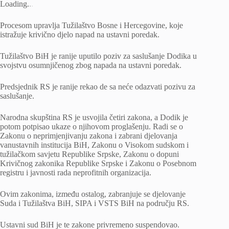
Loading
.
.
.
Procesom upravlja Tužilaštvo Bosne i Hercegovine, koje
istražuje krivično djelo napad na ustavni poredak.
Tužilaštvo BiH je ranije uputilo poziv za saslušanje Dodika u
svojstvu osumnjičenog zbog napada na ustavni poredak.
Predsjednik RS je ranije rekao de sa neće odazvati pozivu za
saslušanje.
Narodna skupština RS je usvojila četiri zakona, a Dodik je
potom potpisao ukaze o njihovom proglašenju. Radi se o
Zakonu o neprimjenjivanju zakona i zabrani djelovanja
vanustavnih institucija BiH, Zakonu o Visokom sudskom i
tužilačkom savjetu Republike Srpske, Zakonu o dopuni
Krivičnog zakonika Republike Srpske i Zakonu o Posebnom
registru i javnosti rada neprofitnih organizacija.
Ovim zakonima, između ostalog, zabranjuje se djelovanje
Suda i Tužilaštva BiH, SIPA i VSTS BiH na području RS.
Ustavni sud BiH je te zakone privremeno suspendovao.