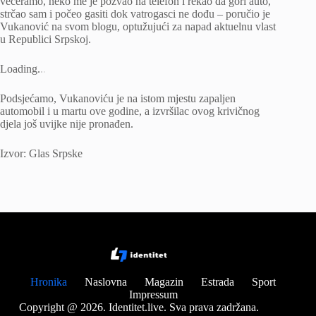
večeramo, neko me je pozvao na telefon i rekao da gori auto,
strčao sam i počeo gasiti dok vatrogasci ne dođu – poručio je
Vukanović na svom blogu, optužujući za napad aktuelnu vlast
u Republici Srpskoj.
Loading
.
.
.
Podsjećamo, Vukanoviću je na istom mjestu zapaljen
automobil i u martu ove godine, a izvršilac ovog krivičnog
djela još uvijke nije pronađen.
Izvor: Glas Srpske
Hronika
Naslovna
Magazin
Estrada
Sport
Impressum
Copyright @ 2026. Identitet.live. Sva prava zadržana.