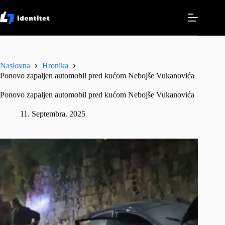
Skip
to
content
Naslovna
Hronika
Ponovo zapaljen automobil pred kućom Nebojše Vukanovića
Ponovo zapaljen automobil pred kućom Nebojše Vukanovića
11. Septembra. 2025