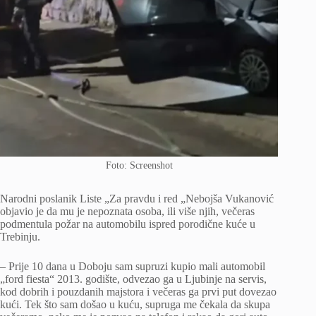
Foto: Screenshot
Narodni poslanik Liste „Za pravdu i red „Nebojša Vukanović
objavio je da mu je nepoznata osoba, ili više njih, večeras
podmentula požar na automobilu ispred porodične kuće u
Trebinju.
– Prije 10 dana u Doboju sam supruzi kupio mali automobil
„ford fiesta“ 2013. godište, odvezao ga u Ljubinje na servis,
kod dobrih i pouzdanih majstora i večeras ga prvi put dovezao
kući. Tek što sam došao u kuću, supruga me čekala da skupa