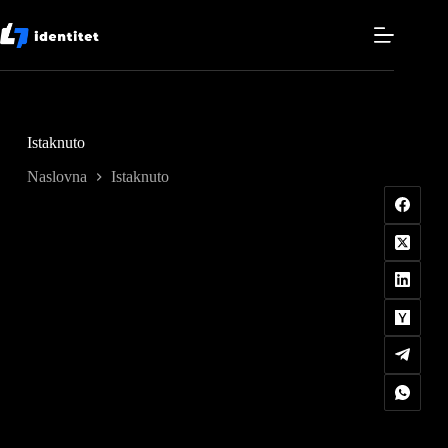
Skip
to
content
Istaknuto
Naslovna
Istaknuto