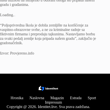
naša dužnost da istrajemo u odbrani onoga što pripada našem
gradu i građanima.
Loading
.
.
.
“Poljoprivredna škola je dobila zemljište na korišćenje za
vaspitno-obrazovne svrhe, a ne za kriminalne radnje sa
fiktivnim firmama i preprodaju tajkunima. Nastavljamo borbu
za svaki pedalj zemlje koja pripada našem gradu”, zaključio je
gradonačelnik.
Izvor: Provjereno.info
Hronika
Naslovna
Magazin
Estrada
Sport
Impressum
Copyright @ 2026. Identitet.live. Sva prava zadržana.