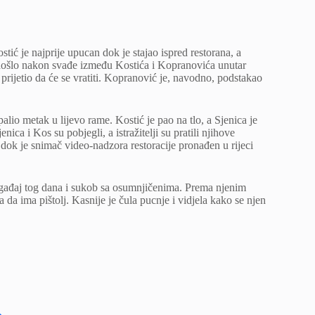
ć je najprije upucan dok je stajao ispred restorana, a
 došlo nakon svađe između Kostića i Kopranovića unutar
prijetio da će se vratiti. Kopranović je, navodno, podstakao
ispalio metak u lijevo rame. Kostić je pao na tlo, a Sjenica je
ica i Kos su pobjegli, a istražitelji su pratili njihove
 dok je snimač video-nadzora restoracije pronađen u rijeci
a događaj tog dana i sukob sa osumnjičenima. Prema njenim
 da ima pištolj. Kasnije je čula pucnje i vidjela kako se njen