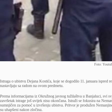
Foto: Youtu
Istraga o ubistvu Dejana Kostića, koje se dogodilo 11. januara ispred res
nastavljaju sa radom na ovom predmetu.
Prema informacijama iz Okružnog javnog tužilaštva u Banjaluci, svi svj
završetak istrage još uvijek nisu okončana. Istraži se fokusira na Nemanj
sumnjičen za pomoć u izvršenju ubistva. Pritvor je produžen Nemanjino
su uhapšeni nakon zločina.