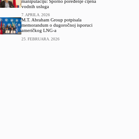
manipulaciju: Sporno poređenje cijena
vodnih usluga
7. APRILA. 2026
M.T. Abraham Group potpisala
memorandum o dugoročnoj isporuci
američkog LNG-a
25. FEBRUARA. 2026