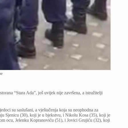
be
torana “Stara Ada”, još uvijek nije završena, a istražitelji
edoci su saslušani, a vještačenja koja su neophodna za
u Sjenicu (30), koji je u bjekstvu, i Nikolu Kosa (35), koji je
m ocu, Jelenku Kopranoviću (51), i Jovici Grujiću (32), koji