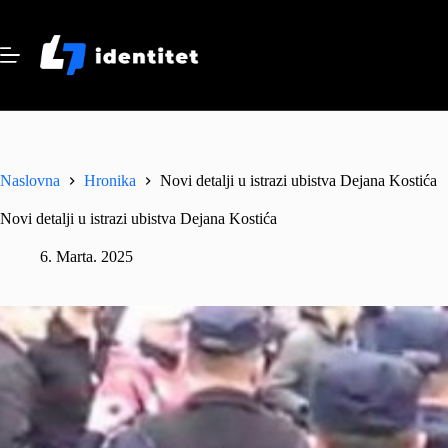
Skip
to
content
Naslovna
Hronika
Novi detalji u istrazi ubistva Dejana Kostića
Novi detalji u istrazi ubistva Dejana Kostića
6. Marta. 2025