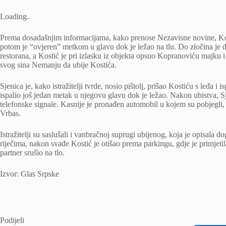
Loading
.
.
.
Prema dosadašnjim informacijama, kako prenose Nezavisne novine, Kosti
potom je “ovjeren” metkom u glavu dok je ležao na tlu. Do zločina je
restorana, a Kostić je pri izlasku iz objekta opsuo Kopranoviću majku i 
svog sina Nemanju da ubije Kostića.
Sjenica je, kako istražitelji tvrde, nosio pištolj, prišao Kostiću s leđa i 
ispalio još jedan metak u njegovu glavu dok je ležao. Nakon ubistva, Sjen
telefonske signale. Kasnije je pronađen automobil u kojem su pobjegli,
Vrbas.
Istražitelji su saslušali i vanbračnoj suprugi ubijenog, koja je opisal
riječima, nakon svađe Kostić je otišao prema parkingu, gdje je primjetila
partner srušio na tlo.
Izvor: Glas Srpske
Podijeli