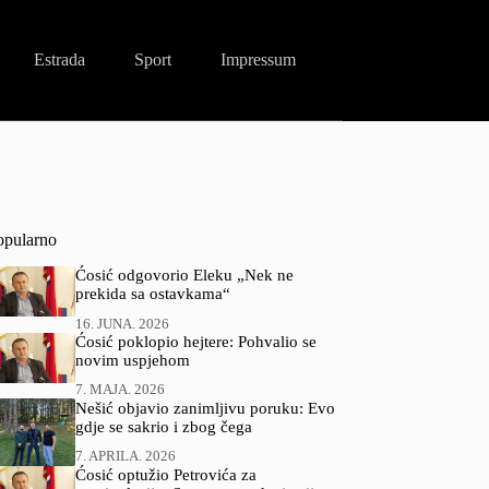
Estrada
Sport
Impressum
opularno
Ćosić odgovorio Eleku „Nek ne
prekida sa ostavkama“
16. JUNA. 2026
Ćosić poklopio hejtere: Pohvalio se
novim uspjehom
7. MAJA. 2026
Nešić objavio zanimljivu poruku: Evo
gdje se sakrio i zbog čega
7. APRILA. 2026
Ćosić optužio Petrovića za