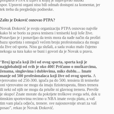
portparol PTPA u izjavi u kojoj je najavljivao sudski
spor. Upravni organi nisu bili odmah dostupni za komentar, jer
tek treba da pregledaju podneske.
Zašto je Đoković osnovao PTPA?
Novak Đoković je svoju organizaciju PTPA osnovao najviše
kako bi se borio za prava tenisera i teniserki koji loše žive.
Ponavljao je i ponavljao da tenis mora da nađe način da proširi
bazu sportista i omogući većem broju profesionalaca da mogu
da žive od sporta. Nisu ga slušali, a sada svako malo čujemo
nekoga sa tura kako se buni i govori da je Novak u pravu.
“
Broj igrača koji živi od ovog sporta, sporta koji je
najglobalniji od svih je oko 400! Pričamo o muškarcima,
ženama, singlovima i dublovima, miks dublu… Imate
manje od 500 profesionalaca koji žive od ovog sporta.
A
vjerovatno od 250-300. igrača pa do 500. tensiera ili teniserke
oni vjerovatno ne mogu da imaju fizioterapeuta, fitnes trenera
ili neki od njih ne mogu da priušte ni glavnog trenera. Previše
je skupo! Znate morate da pokrijete troškove svega sebi, dok u
timskim sportovima recimo u NBA imate svoju platu, a vaš
tim vam plaća odjeću, trenere. sve najosnovnije stvari za vaš
posao”, rekao je Novak Đoković.