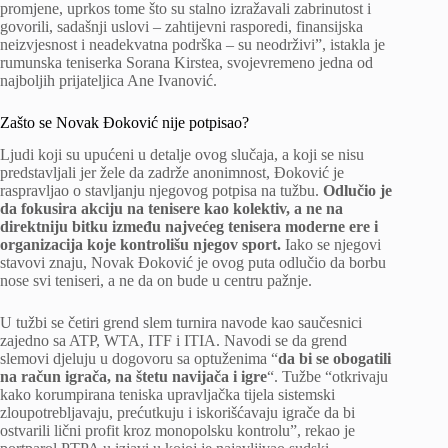
promjene, uprkos tome što su stalno izražavali zabrinutost i
govorili, sadašnji uslovi – zahtijevni rasporedi, finansijska
neizvjesnost i neadekvatna podrška – su neodrživi”, istakla je
rumunska teniserka Sorana Kirstea, svojevremeno jedna od
najboljih prijateljica Ane Ivanović.
Zašto se Novak Đoković nije potpisao?
Ljudi koji su upućeni u detalje ovog slučaja, a koji se nisu
predstavljali jer žele da zadrže anonimnost, Đoković je
raspravljao o stavljanju njegovog potpisa na tužbu.
Odlučio je
da fokusira akciju na tenisere kao kolektiv, a ne na
direktniju bitku između najvećeg tenisera moderne ere i
organizacija koje kontrolišu njegov sport.
Iako se njegovi
stavovi znaju, Novak Đoković je ovog puta odlučio da borbu
nose svi teniseri, a ne da on bude u centru pažnje.
U tužbi se četiri grend slem turnira navode kao saučesnici
zajedno sa ATP, WTA, ITF i ITIA. Navodi se da grend
slemovi djeluju u dogovoru sa optuženima “
da bi se obogatili
na račun igrača, na štetu navijača i igre
“. Tužbe “otkrivaju
kako korumpirana teniska upravljačka tijela sistemski
zloupotrebljavaju, prećutkuju i iskorišćavaju igrače da bi
ostvarili lični profit kroz monopolsku kontrolu”, rekao je