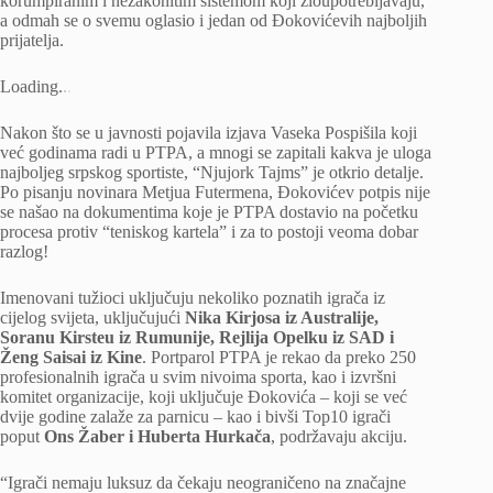
korumpiranim i nezakonitim sistemom koji zloupotrebljavaju,
a odmah se o svemu oglasio i jedan od Đokovićevih najboljih
prijatelja.
Loading
.
.
.
Nakon što se u javnosti pojavila izjava Vaseka Pospišila koji
već godinama radi u PTPA, a mnogi se zapitali kakva je uloga
najboljeg srpskog sportiste, “Njujork Tajms” je otkrio detalje.
Po pisanju novinara Metjua Futermena, Đokovićev potpis nije
se našao na dokumentima koje je PTPA dostavio na početku
procesa protiv “teniskog kartela” i za to postoji veoma dobar
razlog!
Imenovani tužioci uključuju nekoliko poznatih igrača iz
cijelog svijeta, uključujući
Nika Kirjosa iz Australije,
Soranu Kirsteu iz Rumunije, Rejlija Opelku iz SAD i
Ženg Saisai iz Kine
. Portparol PTPA je rekao da preko 250
profesionalnih igrača u svim nivoima sporta, kao i izvršni
komitet organizacije, koji uključuje Đokovića – koji se već
dvije godine zalaže za parnicu – kao i bivši Top10 igrači
poput
Ons Žaber i Huberta Hurkača
, podržavaju akciju.
“Igrači nemaju luksuz da čekaju neograničeno na značajne