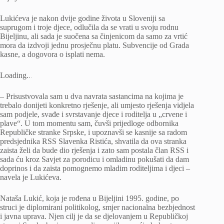
Lukićeva je nakon dvije godine života u Sloveniji sa
suprugom i troje djece, odlučila da se vrati u svoju rodnu
Bijeljinu, ali sada je suočena sa činjenicom da samo za vrtić
mora da izdvoji jednu prosječnu platu. Subvencije od Grada
kasne, a dogovora o isplati nema.
Loading
.
.
.
– Prisustvovala sam u dva navrata sastancima na kojima je
trebalo donijeti konkretno rješenje, ali umjesto rješenja vidjela
sam podjele, svađe i svrstavanje djece i roditelja u „crvene i
plave“. U tom momentu sam, čuvši prijedloge odbornika
Republičke stranke Srpske, i upoznavši se kasnije sa radom
predsjednika RSS Slavenka Ristića, shvatila da ova stranka
zaista želi da bude dio rješenja i zato sam postala član RSS i
sada ću kroz Savjet za porodicu i omladinu pokušati da dam
doprinos i da zaista pomognemo mladim roditeljima i djeci –
navela je Lukićeva.
Nataša Lukić, koja je rođena u Bijeljini 1995. godine, po
struci je diplomirani politikolog, smjer nacionalna bezbjednost
i javna uprava. Njen cilj je da se djelovanjem u Republičkoj