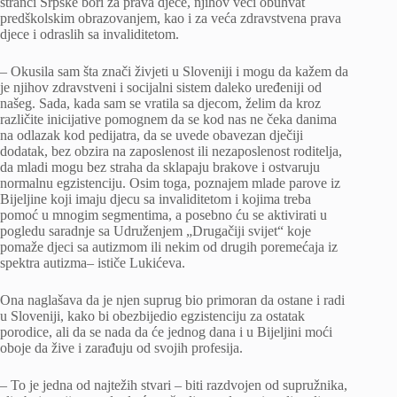
stranci Srpske bori za prava djece, njihov veći obuhvat
predškolskim obrazovanjem, kao i za veća zdravstvena prava
djece i odraslih sa invaliditetom.
– Okusila sam šta znači živjeti u Sloveniji i mogu da kažem da
je njihov zdravstveni i socijalni sistem daleko uređeniji od
našeg. Sada, kada sam se vratila sa djecom, želim da kroz
različite inicijative pomognem da se kod nas ne čeka danima
na odlazak kod pedijatra, da se uvede obavezan dječiji
dodatak, bez obzira na zaposlenost ili nezaposlenost roditelja,
da mladi mogu bez straha da sklapaju brakove i ostvaruju
normalnu egzistenciju. Osim toga, poznajem mlade parove iz
Bijeljine koji imaju djecu sa invaliditetom i kojima treba
pomoć u mnogim segmentima, a posebno ću se aktivirati u
pogledu saradnje sa Udruženjem „Drugačiji svijet“ koje
pomaže djeci sa autizmom ili nekim od drugih poremećaja iz
spektra autizma– ističe Lukićeva.
Ona naglašava da je njen suprug bio primoran da ostane i radi
u Sloveniji, kako bi obezbijedio egzistenciju za ostatak
porodice, ali da se nada da će jednog dana i u Bijeljini moći
oboje da žive i zarađuju od svojih profesija.
– To je jedna od najtežih stvari – biti razdvojen od supružnika,