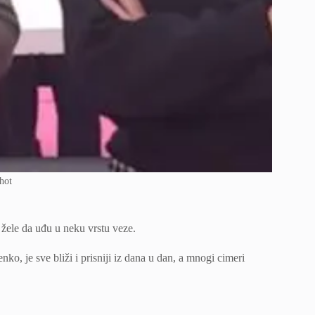
hot
e žele da uđu u neku vrstu veze.
ko, je sve bliži i prisniji iz dana u dan, a mnogi cimeri