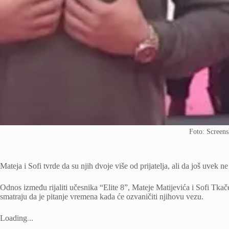
Foto: Screens
Mateja i Sofi tvrde da su njih dvoje više od prijatelja, ali da još uvek n
Odnos između rijaliti učesnika “Elite 8”, Mateje Matijevića i Sofi Tkačen
smatraju da je pitanje vremena kada će ozvaničiti njihovu vezu.
Loading
.
.
.