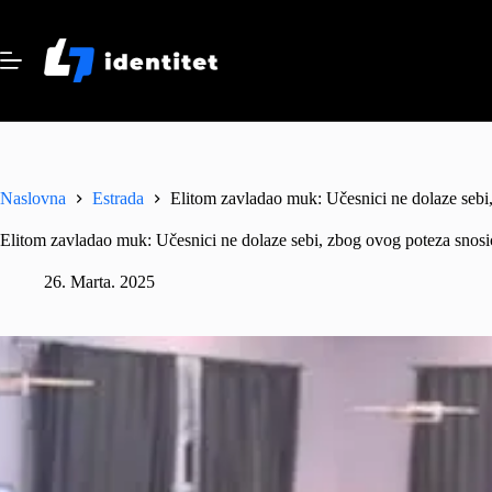
Skip
to
content
Naslovna
Estrada
Elitom zavladao muk: Učesnici ne dolaze seb
Elitom zavladao muk: Učesnici ne dolaze sebi, zbog ovog poteza snos
26. Marta. 2025