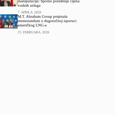
manipulaciju: Sporno poređenje cijena
vodnih usluga
7. APRILA. 2026
M.T. Abraham Group potpisala
memorandum o dugoročnoj isporuci
američkog LNG-a
25. FEBRUARA. 2026