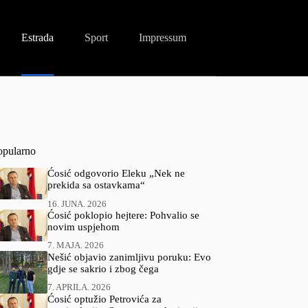
Estrada
Sport
Impressum
opularno
Ćosić odgovorio Eleku „Nek ne
prekida sa ostavkama“
16. JUNA. 2026
Ćosić poklopio hejtere: Pohvalio se
novim uspjehom
7. MAJA. 2026
Nešić objavio zanimljivu poruku: Evo
gdje se sakrio i zbog čega
7. APRILA. 2026
Ćosić optužio Petrovića za