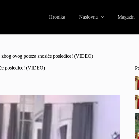
Hronika
Naslovna
Magazin
i, zbog ovog poteza snosiće posledice! (VIDEO)
iće posledice! (VIDEO)
P