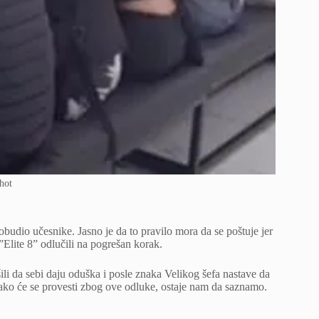
hot
obudio učesnike. Jasno je da to pravilo mora da se poštuje jer
 ”Elite 8” odlučili na pogrešan korak.
ili da sebi daju oduška i posle znaka Velikog šefa nastave da
ako će se provesti zbog ove odluke, ostaje nam da saznamo.