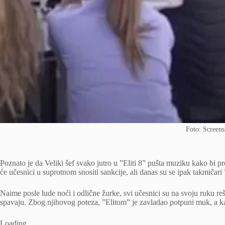
Foto: Screens
Poznato je da Veliki šef svako jutro u ”Eliti 8” pušta muziku kako bi pr
će učesnici u suprotnom snositi sankcije, ali danas su se ipak takmičari
Naime posle lude noći i odlične žurke, svi učesnici su na svoju ruku reš
spavaju. Zbog njihovog poteza, ”Elitom” je zavladao potpuni muk, a k
Loading
.
.
.