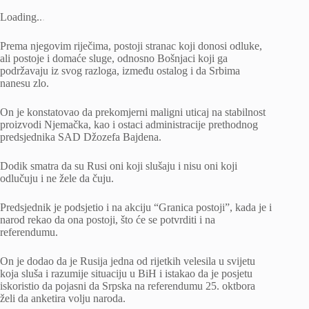
Loading
.
.
.
Prema njegovim riječima, postoji stranac koji donosi odluke,
ali postoje i domaće sluge, odnosno Bošnjaci koji ga
podržavaju iz svog razloga, između ostalog i da Srbima
nanesu zlo.
On je konstatovao da prekomjerni maligni uticaj na stabilnost
proizvodi Njemačka, kao i ostaci administracije prethodnog
predsjednika SAD Džozefa Bajdena.
Dodik smatra da su Rusi oni koji slušaju i nisu oni koji
odlučuju i ne žele da čuju.
Predsjednik je podsjetio i na akciju “Granica postoji”, kada je i
narod rekao da ona postoji, što će se potvrditi i na
referendumu.
On je dodao da je Rusija jedna od rijetkih velesila u svijetu
koja sluša i razumije situaciju u BiH i istakao da je posjetu
iskoristio da pojasni da Srpska na referendumu 25. oktbora
želi da anketira volju naroda.