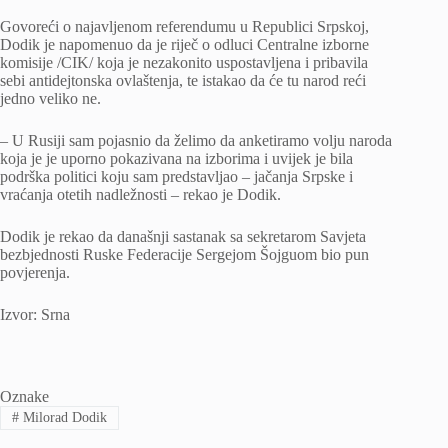
Govoreći o najavljenom referendumu u Republici Srpskoj,
Dodik je napomenuo da je riječ o odluci Centralne izborne
komisije /CIK/ koja je nezakonito uspostavljena i pribavila
sebi antidejtonska ovlaštenja, te istakao da će tu narod reći
jedno veliko ne.
– U Rusiji sam pojasnio da želimo da anketiramo volju naroda
koja je je uporno pokazivana na izborima i uvijek je bila
podrška politici koju sam predstavljao – jačanja Srpske i
vraćanja otetih nadležnosti – rekao je Dodik.
Dodik je rekao da današnji sastanak sa sekretarom Savjeta
bezbjednosti Ruske Federacije Sergejom Šojguom bio pun
povjerenja.
Izvor: Srna
Oznake
#
Milorad Dodik