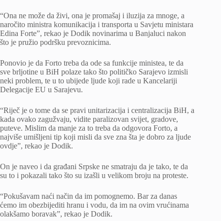
“Ona ne može da živi, ona je promašaj i iluzija za mnoge, a
naročito ministra komunikacija i transporta u Savjetu ministara
Edina Forte”, rekao je Dodik novinarima u Banjaluci nakon
što je pružio podršku prevoznicima.
Ponovio je da Forto treba da ode sa funkcije ministea, te da
sve brljotine u BiH polaze tako što političko Sarajevo izmisli
neki problem, te u to ubijede ljude koji rade u Kancelariji
Delegacije EU u Sarajevu.
“Riječ je o tome da se pravi unitarizacija i centralizacija BiH, a
kada ovako zagužvaju, vidite paralizovan svijet, gradove,
puteve. Mislim da manje za to treba da odgovora Forto, a
najviše umišljeni tip koji misli da sve zna šta je dobro za ljude
ovdje”, rekao je Dodik.
On je naveo i da građani Srpske ne smatraju da je tako, te da
su to i pokazali tako što su izašli u velikom broju na proteste.
“Pokušavam naći način da im pomognemo. Bar za danas
ćemo im obezbijediti hranu i vodu, da im na ovim vrućinama
olakšamo boravak”, rekao je Dodik.