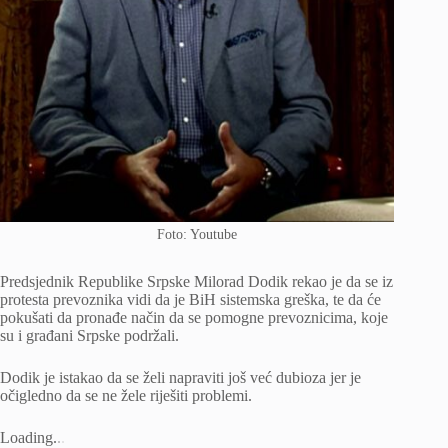
Foto: Youtube
Predsjednik Republike Srpske Milorad Dodik rekao je da se iz
protesta prevoznika vidi da je BiH sistemska greška, te da će
pokušati da pronađe način da se pomogne prevoznicima, koje
su i građani Srpske podržali.
Dodik je istakao da se želi napraviti još već dubioza jer je
očigledno da se ne žele riješiti problemi.
Loading
.
.
.