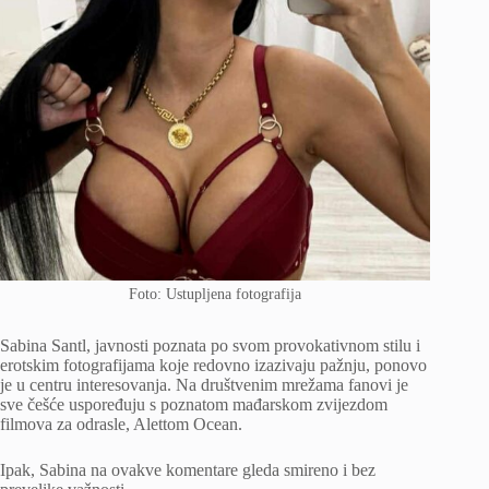
Foto: Ustupljena fotografija
Sabina Santl, javnosti poznata po svom provokativnom stilu i
erotskim fotografijama koje redovno izazivaju pažnju, ponovo
je u centru interesovanja. Na društvenim mrežama fanovi je
sve češće uspoređuju s poznatom mađarskom zvijezdom
filmova za odrasle, Alettom Ocean.
Ipak, Sabina na ovakve komentare gleda smireno i bez