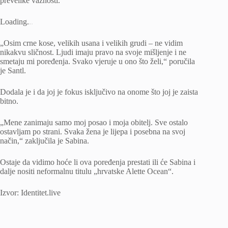
prevelike važnosti.
Loading
.
.
.
„Osim crne kose, velikih usana i velikih grudi – ne vidim
nikakvu sličnost. Ljudi imaju pravo na svoje mišljenje i ne
smetaju mi poređenja. Svako vjeruje u ono što želi,“ poručila
je Santl.
Dodala je i da joj je fokus isključivo na onome što joj je zaista
bitno.
„Mene zanimaju samo moj posao i moja obitelj. Sve ostalo
ostavljam po strani. Svaka žena je lijepa i posebna na svoj
način,“ zaključila je Sabina.
Ostaje da vidimo hoće li ova poređenja prestati ili će Sabina i
dalje nositi neformalnu titulu „hrvatske Alette Ocean“.
Izvor: Identitet.live