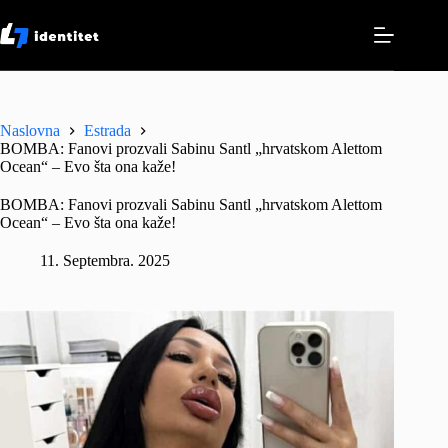
Skip
to
content
Naslovna
Estrada
BOMBA: Fanovi prozvali Sabinu Santl „hrvatskom Alettom
Ocean“ – Evo šta ona kaže!
BOMBA: Fanovi prozvali Sabinu Santl „hrvatskom Alettom
Ocean“ – Evo šta ona kaže!
11. Septembra. 2025